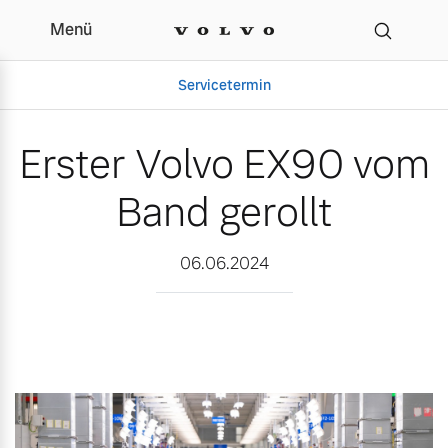
Menü
Erster Volvo EX90 vom B
Servicetermin
Erster Volvo EX90 vom
Band gerollt
06.06.2024
Aktuelle Zubehörangebote
Über uns
Gebrauchtwagen
Unser Team