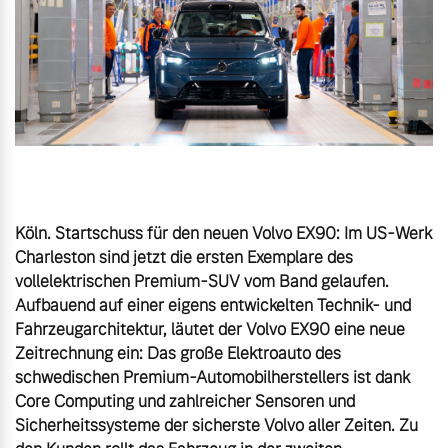
Unsere News & Events
Aktuelle Zubehörangebote
Zubehörkatalog
Aktuelle Serviceangebote
Köln. Startschuss für den neuen Volvo EX90: Im US-Werk 
Service by Volvo
Charleston sind jetzt die ersten Exemplare des 
vollelektrischen Premium-SUV vom Band gelaufen. 
Aufbauend auf einer eigens entwickelten Technik- und 
Fahrzeugarchitektur, läutet der Volvo EX90 eine neue 
Zeitrechnung ein: Das große Elektroauto des 
schwedischen Premium-Automobilherstellers ist dank 
Core Computing und zahlreicher Sensoren und 
Sicherheitssysteme der sicherste Volvo aller Zeiten. Zu 