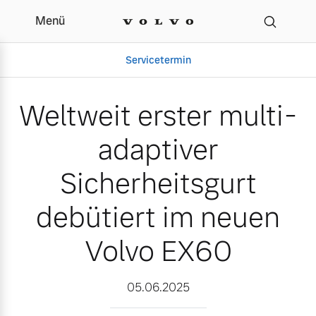
Menü
Weltweit erster multi-ad
Servicetermin
Weltweit erster multi-
adaptiver
Sicherheitsgurt
debütiert im neuen
Volvo EX60
Aktuelle Zubehörangebote
Über uns
05.06.2025
Gebrauchtwagen
Unser Team