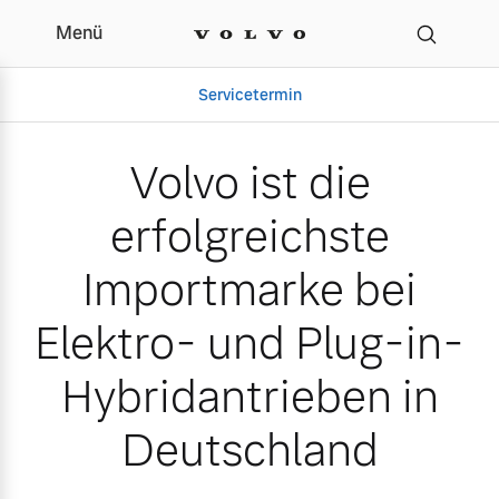
Menü
Volvo ist die erfolgreic
Servicetermin
Volvo ist die
erfolgreichste
Importmarke bei
Elektro- und Plug-in-
Hybridantrieben in
Aktuelle Zubehörangebote
Über uns
Deutschland
Gebrauchtwagen
Unser Team