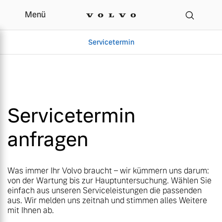
Menü
Menü
Ihr Volvo Servicetermin
Servicetermin
Servicetermin
Servicetermin
Servicetermin
anfragen
Aktuelle Zubehörangebote
Über uns
Aktuelle Zubehörangebote
Über uns
Was immer Ihr Volvo braucht – wir kümmern uns darum:
von der Wartung bis zur Hauptuntersuchung. Wählen Sie
einfach aus unseren Serviceleistungen die passenden
aus. Wir melden uns zeitnah und stimmen alles Weitere
mit Ihnen ab.
Gebrauchtwagen
Unser Team
Gebrauchtwagen
Unser Team