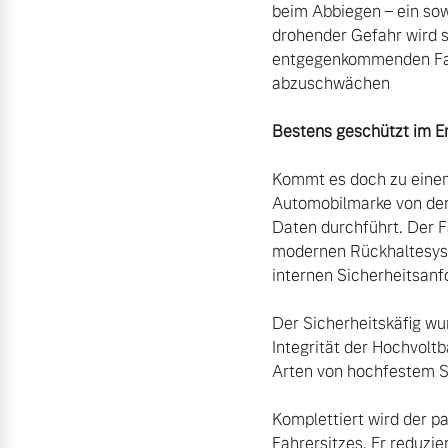
beim Abbiegen – ein sow
drohender Gefahr wird 
entgegenkommenden Fah
abzuschwächen 

Bestens geschützt im Er
Kommt es doch zu einem 
Automobilmarke von der 
Daten durchführt. Der F
modernen Rückhaltesyste
internen Sicherheitsanfo
Der Sicherheitskäfig wu
Integrität der Hochvolt
Arten von hochfestem Sta
Komplettiert wird der pa
Fahrersitzes. Er reduzie