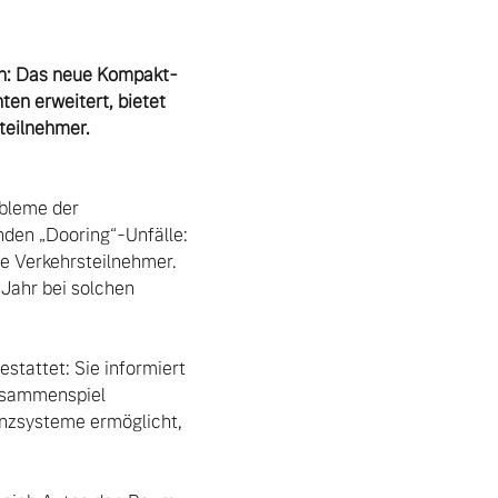
ein: Das neue Kompakt-
n erweitert, bietet 
eilnehmer. 
bleme der 
den „Dooring“-Unfälle: 
e Verkehrsteilnehmer. 
Jahr bei solchen 
tattet: Sie informiert 
usammenspiel 
nzsysteme ermöglicht, 