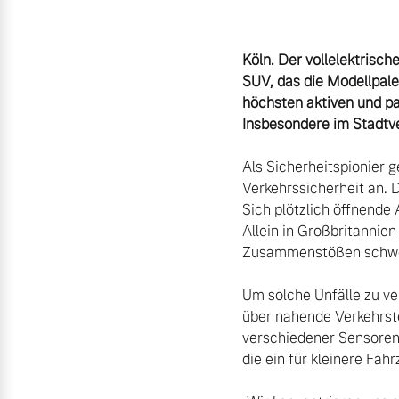
Aktuelle Zubehörangebote
Köln. Der vollelektrisc
Zubehörkatalog
SUV, das die Modellpale
höchsten aktiven und pa
Insbesondere im Stadtve
Aktuelle Serviceangebote
Als Sicherheitspionier 
Verkehrssicherheit an. 
Service by Volvo
Sich plötzlich öffnende
Allein in Großbritannie
Zusammenstößen schwer 
Um solche Unfälle zu ve
über nahende Verkehrste
verschiedener Sensoren 
die ein für kleinere Fa