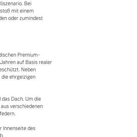
szenario. Bei 
stoß mit einem 
en oder zumindest 
wedischen Premium-
ahren auf Basis realer 
eschützt. Neben 
die ehrgeizigen 
d das Dach. Um die 
g aus verschiedenen 
edern. 

 Innenseite des 
. 
