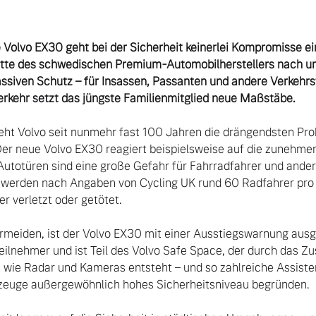
he Volvo EX30 geht bei der Sicherheit keinerlei Kompromisse 
tte des schwedischen Premium-Automobilherstellers nach unte
ssiven Schutz – für Insassen, Passanten und andere Verkehrst
rkehr setzt das jüngste Familienmitglied neue Maßstäbe.
geht Volvo seit nunmehr fast 100 Jahren die drängendsten Pro
Der neue Volvo EX30 reagiert beispielsweise auf die zunehmen
 Autotüren sind eine große Gefahr für Fahrradfahrer und ander
n werden nach Angaben von Cycling UK rund 60 Radfahrer pro 
verletzt oder getötet. 

rmeiden, ist der Volvo EX30 mit einer Ausstiegswarnung ausges
ilnehmer und ist Teil des Volvo Safe Space, der durch das Z
wie Radar und Kameras entsteht – und so zahlreiche Assiste
hrzeuge außergewöhnlich hohes Sicherheitsniveau begründen.
