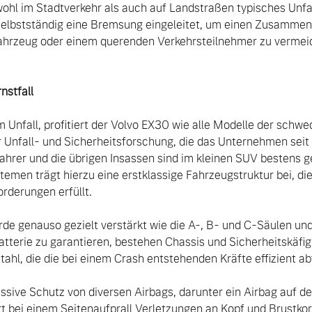
ohl im Stadtverkehr als auch auf Landstraßen typisches Unfall
selbstständig eine Bremsung eingeleitet, um einen Zusammen
rzeug oder einem querenden Verkehrsteilnehmer zu vermeid
nstfall
Unfall, profitiert der Volvo EX30 wie alle Modelle der sch
Unfall- und Sicherheitsforschung, die das Unternehmen seit J
ahrer und die übrigen Insassen sind im kleinen SUV bestens g
men trägt hierzu eine erstklassige Fahrzeugstruktur bei, die 
rderungen erfüllt.

rde genauso gezielt verstärkt wie die A-, B- und C-Säulen un
batterie zu garantieren, bestehen Chassis und Sicherheitskäfi
hl, die die bei einem Crash entstehenden Kräfte effizient abf
ssive Schutz von diversen Airbags, darunter ein Airbag auf der
rt bei einem Seitenaufprall Verletzungen an Kopf und Brustkorb