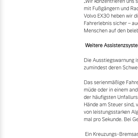
„Wir konzentrieren uns 
mit Fußgängern und Radf
Volvo EX30 heben wir di
Fahrerlebnis sicher – a
Menschen auf den beleb
 Weitere Assistenzsyst
Die Ausstiegswarnung is
zumindest deren Schwer
Das serienmäßige Fahrer
müde oder in einem ande
der häufigsten Unfallur
Hände am Steuer sind, v
von leistungsstarken A
mal pro Sekunde. Bei Ge
 Ein Kreuzungs-Bremsassistent verhindert zudem Zusammenstöße mit entgegenkommenden Fahrzeugen 