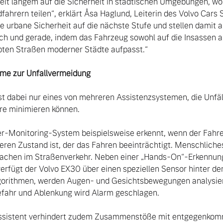
seit langem auf die Sicherheit in städtischen Umgebungen, w
ahrern teilen“, erklärt Åsa Haglund, Leiterin des Volvo Cars 
e urbane Sicherheit auf die nächste Stufe und stellen damit a
uch und gerade, indem das Fahrzeug sowohl auf die Insassen al
ten Straßen moderner Städte aufpasst.“

eme zur Unfallvermeidung
t dabei nur eines von mehreren Assistenzsystemen, die Unfäll
e minimieren können.

-Monitoring-System beispielsweise erkennt, wenn der Fahrer 
ren Zustand ist, der das Fahren beeinträchtigt. Menschliches 
sachen im Straßenverkehr. Neben einer „Hands-On“-Erkennung, d
erfügt der Volvo EX30 über einen speziellen Sensor hinter de
lgorithmen, werden Augen- und Gesichtsbewegungen analysier
fahr und Ablenkung wird Alarm geschlagen.
