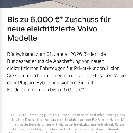
Bis zu 6.000 €⁠* Zuschuss für
neue elektrifizierte Volvo
Modelle
Rückwirkend zum 01. Januar 2026 fördert die
Bundesregierung die Anschaffung von neuen
elektrifizierten Fahrzeugen für Privat-kunden. Holen
Sie sich noch heute einen neuen vollelektrischen Volvo
oder Plug-in-Hybrid und sichern Sie sich
Fördersummen von bis zu 6.000 €⁠*.
*Die E‑Auto-Förderung gilt nur für Privatkunden beim Kauf oder Leasing eines
erstmals in Deutschland zugelassenen Neufahrzeugs der EU-Fahrzeugklasse M1
mit rein batterieelektrischem Antrieb, batterieelektrischem Antrieb mit Range-
Extender oder Plug-in-Hybrid-Antrieb. Die Förderung ist an bestimmte