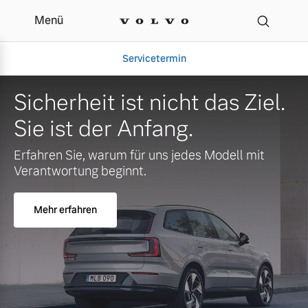
Menü
Servicetermin
Sicherheit ist nicht das Ziel.
Sie ist der Anfang.
Erfahren Sie, warum für uns jedes Modell mit
Verantwortung beginnt.
Mehr erfahren
Aktuelle Zubehörangebote
Über uns
Volvo Gebrauchtwagenbörse
Unser Team