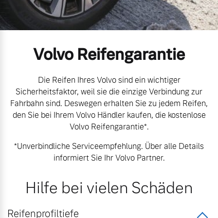
Gebrauchtwagen
Karriere
Unsere News & Events
Volvo Reifengarantie
Aktuelle Zubehörangebote
Zubehörkatalog
Die Reifen Ihres Volvo sind ein wichtiger
Sicherheitsfaktor, weil sie die einzige Verbindung zur
Fahrbahn sind. Deswegen erhalten Sie zu jedem Reifen,
den Sie bei Ihrem Volvo Händler kaufen, die kostenlose
Aktuelle Serviceangebote
Volvo Reifengarantie*.
Service by Volvo
*Unverbindliche Serviceempfehlung. Über alle Details
informiert Sie Ihr Volvo Partner.
Hilfe bei vielen Schäden
Reifenprofiltiefe