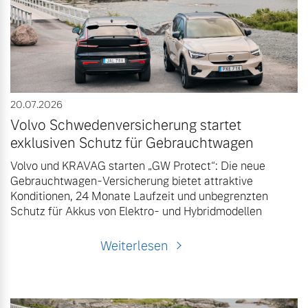
Gebrauchtwagen
Karriere
Unsere News & Events
Aktuelle Zubehörangebote
20.07.2026
Zubehörkatalog
Volvo Schwedenversicherung startet
exklusiven Schutz für Gebrauchtwagen
Aktuelle Serviceangebote
Volvo und KRAVAG starten „GW Protect“: Die neue
Gebrauchtwagen-Versicherung bietet attraktive
Konditionen, 24 Monate Laufzeit und unbegrenzten
Service by Volvo
Schutz für Akkus von Elektro- und Hybridmodellen
Weiterlesen