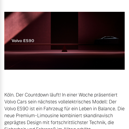
Gebrauchtwagen
Karriere
Unsere News & Events
Aktuelle Zubehörangebote
Zubehörkatalog
Aktuelle Serviceangebote
Service by Volvo
Köln. Der Countdown läuft! In einer Woche präsentiert 
Volvo Cars sein nächstes vollelektrisches Modell: Der 
Volvo ES90 ist ein Fahrzeug für ein Leben in Balance. Die 
neue Premium-Limousine kombiniert skandinavisch 
geprägtes Design mit fortschrittlichster Technik, die 