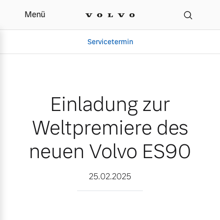
Menü
Einladung zur Weltpremi
Servicetermin
Einladung zur
Weltpremiere des
neuen Volvo ES90
Aktuelle Zubehörangebote
Über uns
25.02.2025
Volvo Gebrauchtwagenbörse
Unser Team