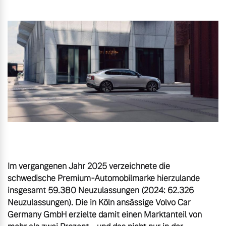
Gebrauchtwagen
Karriere
Unsere News & Events
Aktuelle Zubehörangebote
Zubehörkatalog
Aktuelle Serviceangebote
Service by Volvo
Im vergangenen Jahr 2025 verzeichnete die 
schwedische Premium-Automobilmarke hierzulande 
insgesamt 59.380 Neuzulassungen (2024: 62.326 
Neuzulassungen). Die in Köln ansässige Volvo Car 
Germany GmbH erzielte damit einen Marktanteil von 