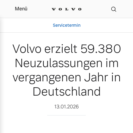
Menü
Volvo erzielt 59.380 Ne
Servicetermin
Volvo erzielt 59.380
Neuzulassungen im
vergangenen Jahr in
Deutschland
Aktuelle Zubehörangebote
Über uns
13.01.2026
Volvo Gebrauchtwagenbörse
Unser Team