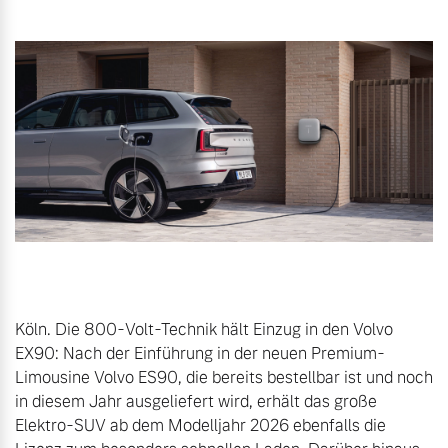
Gebrauchtwagen
Karriere
Unsere News & Events
Aktuelle Zubehörangebote
Zubehörkatalog
Aktuelle Serviceangebote
Service by Volvo
Köln. Die 800-Volt-Technik hält Einzug in den Volvo 
EX90: Nach der Einführung in der neuen Premium-
Limousine Volvo ES90, die bereits bestellbar ist und noch 
in diesem Jahr ausgeliefert wird, erhält das große 
Elektro-SUV ab dem Modelljahr 2026 ebenfalls die 