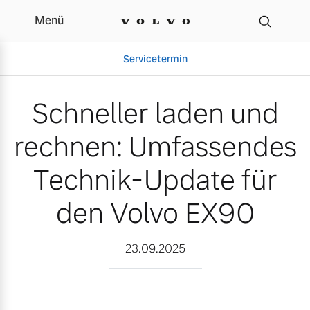
Menü
Schneller laden und rec
Servicetermin
Schneller laden und
rechnen: Umfassendes
Technik-Update für
den Volvo EX90
Aktuelle Zubehörangebote
Über uns
23.09.2025
Volvo Gebrauchtwagenbörse
Unser Team