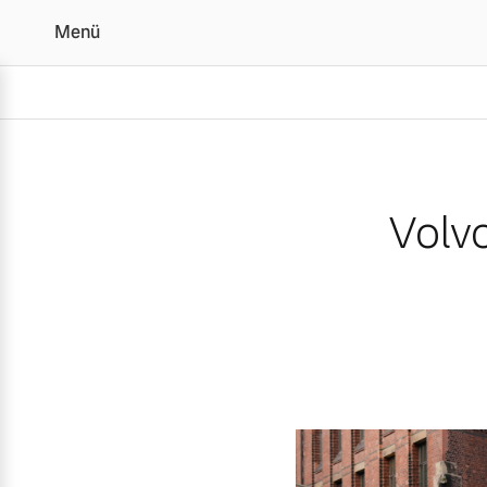
Menü
Volvo EX90 ist „Wertmei
Volv