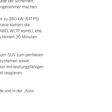
be bei Sicherheit, 
 angenehmer machen.

is zu 380 kW (517 PS) 
rie klettert die 
AWD, WLTP komb.), ehe 
u binnen 30 Minuten 
mium-SUV zum perfekten 
ssystemen sowie 
on mit leistungsfähigen 
l reagieren. 
e und in der „Auto 