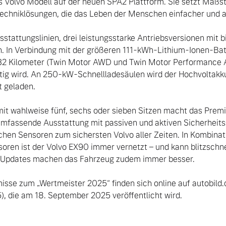
Volvo Modell auf der neuen SPA2 Plattform. Sie setzt Maßstä
 Techniklösungen, die das Leben der Menschen einfacher und
stattungslinien, drei leistungsstarke Antriebsversionen mit b
. In Verbindung mit der größeren 111-kWh-Lithium-Ionen-Batte
632 Kilometer (Twin Motor AWD und Twin Motor Performance 
tig wird. An 250-kW-Schnellladesäulen wird der Hochvoltakk
 geladen.

 mit wahlweise fünf, sechs oder sieben Sitzen macht das Pre
umfassende Ausstattung mit passiven und aktiven Sicherheit
ichen Sensoren zum sichersten Volvo aller Zeiten. In Kombinati
ren ist der Volvo EX90 immer vernetzt – und kann blitzschnel
Updates machen das Fahrzeug zudem immer besser.

isse zum „Wertmeister 2025“ finden sich online auf autobild.d
, die am 18. September 2025 veröffentlicht wird.
