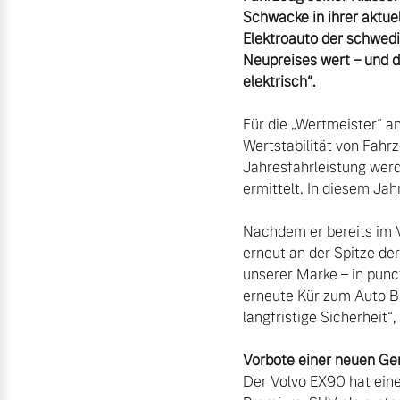
Unsere News & Events
Schwacke in ihrer aktue
Elektroauto der schwed
Aktuelle Zubehörangebote
Neupreises wert – und d
Zubehörkatalog
elektrisch“.
Für die „Wertmeister“ an
Wertstabilität von Fahr
Aktuelle Serviceangebote
Jahresfahrleistung werd
ermittelt. In diesem Ja
Service by Volvo
Nachdem er bereits im V
erneut an der Spitze de
unserer Marke – in punc
erneute Kür zum Auto Bi
langfristige Sicherheit
Vorbote einer neuen Ge
Der Volvo EX90 hat eine