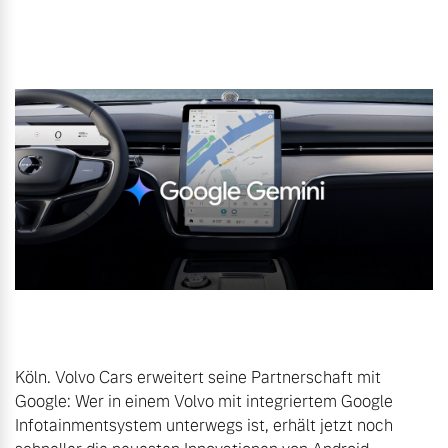
Gebrauchtwagen
Karriere
Unsere News & Events
Aktuelle Zubehörangebote
Zubehörkatalog
Aktuelle Serviceangebote
Service by Volvo
Köln. Volvo Cars erweitert seine Partnerschaft mit 
Google: Wer in einem Volvo mit integriertem Google 
Infotainmentsystem unterwegs ist, erhält jetzt noch 