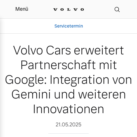
Menü
Volvo Cars erweitert Par
Servicetermin
Volvo Cars erweitert
Partnerschaft mit
Google: Integration von
Gemini und weiteren
Innovationen
Aktuelle Zubehörangebote
Über uns
21.05.2025
Volvo Gebrauchtwagenbörse
Unser Team