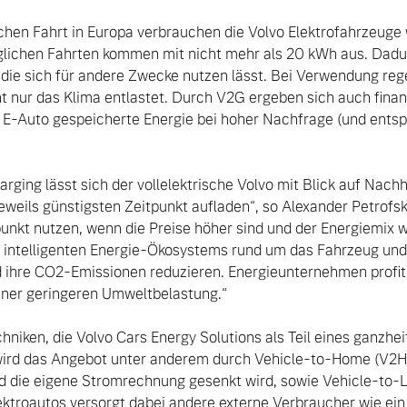
ichen Fahrt in Europa verbrauchen die Volvo Elektrofahrzeuge 
äglichen Fahrten kommen mit nicht mehr als 20 kWh aus. Dadu
 die sich für andere Zwecke nutzen lässt. Bei Verwendung rege
t nur das Klima entlastet. Durch V2G ergeben sich auch finanzi
 E-Auto gespeicherte Energie bei hoher Nachfrage (und ents


eweils günstigsten Zeitpunkt aufladen“, so Alexander Petrofski.
unkt nutzen, wenn die Preise höher sind und der Energiemix we
 intelligenten Energie-Ökosystems rund um das Fahrzeug und 
 ihre CO2-Emissionen reduzieren. Energieunternehmen profiti
iner geringeren Umweltbelastung.“

wird das Angebot unter anderem durch Vehicle-to-Home (V2H)
 die eigene Stromrechnung gesenkt wird, sowie Vehicle-to-Lo
ektroautos versorgt dabei andere externe Verbraucher wie ein 