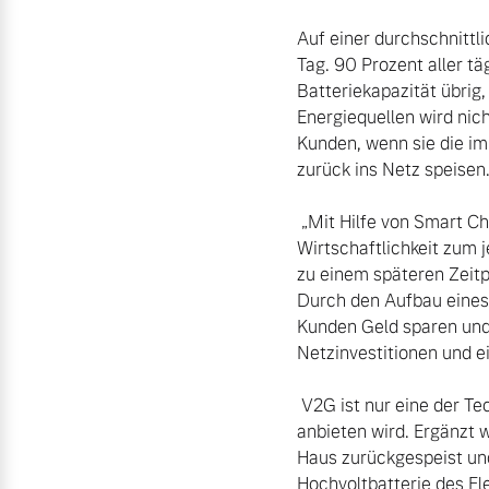
Auf einer durchschnittl
Tag. 90 Prozent aller t
Batteriekapazität übrig,
Energiequellen wird nich
Kunden, wenn sie die im
zurück ins Netz speisen.
 „Mit Hilfe von Smart Charging lässt sich der vollelektrische Volvo mit Blick auf Nachhaltigkeit und 
Wirtschaftlichkeit zum j
zu einem späteren Zeitp
Durch den Aufbau eines
Kunden Geld sparen und
Netzinvestitionen und e
 V2G ist nur eine der Techniken, die Volvo Cars Energy Solutions als Teil eines ganzheitlichen Ökosystems 
anbieten wird. Ergänzt 
Haus zurückgespeist und
Hochvoltbatterie des El