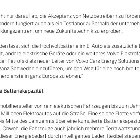
icht nur darauf ab, die Akzeptanz von Netzbetreibern zu fördern
ndern fungiert auch als ein Testlabor außerhalb der unterne
klungszentren, um neue Zukunftstechnik zu erproben.

, andere elektrische Geräte oder ein weiteres Volvo Elektrof
er Petrofski als neuer Leiter von Volvo Cars Energy Solutions.
 ganz Schweden einzuführen, um den Weg für eine noch breite
erdienste in ganz Europa zu ebnen.“

e Batteriekapazität
ilhersteller von rein elektrischen Fahrzeugen bis zum Jahr 
llionen Elektroautos auf die Straße. Eine solche Flotte verfü
s Mitte des Jahrzehnts über eine kumulierte Batteriekapazitä
 Obwohl die Fahrzeuge auch jährlich mehrere Terrawattstund
dieser Energiebedarf durch intelligentes Laden flexibel steuern