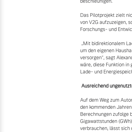
beschleunigen.

Das Pilotprojekt zielt n
von V2G aufzuzeigen, so
Forschungs- und Entwic
 „Mit bidirektionalem Laden lässt sich die Hochvoltbatterie im E-Auto als zusätzliche Energiequelle nutzen, 
um den eigenen Haushalt
versorgen“, sagt Alexand
wäre, diese Funktion in
Lade- und Energiespeich
 Ausreichend ungenutzt
Auf dem Weg zum Automob
den kommenden Jahren Mi
Berechnungen zufolge bi
Gigawattstunden (GWh).
verbrauchen, lässt sich 