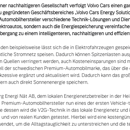
ner nachhaltigeren Gesellschaft verfolgt Volvo Cars einen gan
gegründeten Geschäftsbereiches „Volvo Cars Energy Solution
tomobilhersteller verschiedene Technik-Lösungen und Dienst
ektroautos, sondern auch die Energiespeicherung vereinfachen
rgang zu einem intelligenteren, nachhaltigeren und effizien
den beispielsweise lässt sich die in Elektrofahrzeugen gespei
ntliche Stromnetz speisen. Dadurch können Spitzenlasten ausg
n Quellen verringert werden, auch Kosteneinsparungen sind m
ll der schwedischen Premium-Automobilmarke, das über die e
ukzessive ergänzt und aktualisiert wird. Dadurch kann das groß
dern auch direkt Sonnenenergie speichern.

Energi Nät AB, dem lokalen Energienetzbetreiber in der Heim
 Premium-Automobilhersteller nun eines der ersten Vehicle-t
 dessen wird die V2G-Technik in das lokale Energienetz und in
d von realen Kunden getestet. Hierbei wird eine kostengüns
ndet, um die Alltagstauglichkeit zu unterstreichen und die t