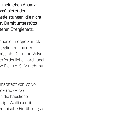
zheitlichen Ansatz: 
s“ bietet der 
leistungen, die nicht 
. Damit unterstützt 
teren Energienetz.
cherte Energie zurück 
eglichen und der 
öglich. Der neue Volvo 
rforderliche Hard- und 
e Elektro-SUV nicht nur 
atstadt von Volvo, 
o-Grid (V2G) 
 die häusliche 
tige Wallbox mit 
echnische Einführung zu 