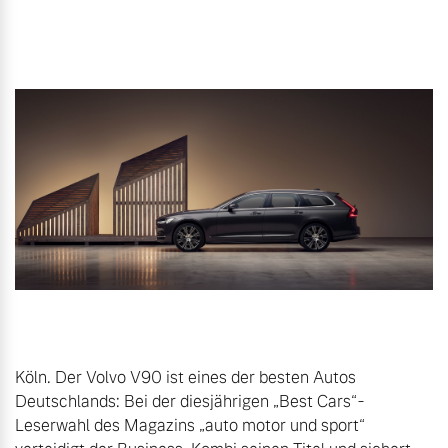
Gebrauchtwagen
Unsere News & Events
Aktuelle Zubehörangebote
Zubehörkatalog
Aktuelle Serviceangebote
Service by Volvo
Köln. Der Volvo V90 ist eines der besten Autos 
Deutschlands: Bei der diesjährigen „Best Cars“-
Leserwahl des Magazins „auto motor und sport“ 