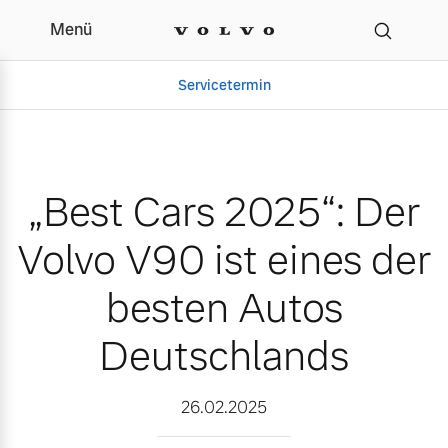
Menü
„Best Cars 2025“: Der Vo
Servicetermin
„Best Cars 2025“: Der
Volvo V90 ist eines der
besten Autos
Deutschlands
Aktuelle Zubehörangebote
Über uns
26.02.2025
Volvo Gebrauchtwagenbörse
Unser Team