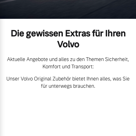
Unsere News & Events
Aktuelle Zubehörangebote
Die gewissen Extras für Ihren
Zubehörkatalog
Volvo
Aktuelle Serviceangebote
Aktuelle Angebote und alles zu den Themen Sicherheit,
Komfort und Transport:
Service by Volvo
Unser Volvo Original Zubehör bietet Ihnen alles, was Sie
für unterwegs brauchen.