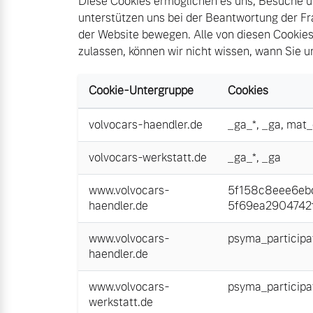
Diese Cookies ermöglichen es uns, Besuche un
unterstützen uns bei der Beantwortung der Fr
der Website bewegen. Alle von diesen Cookies
zulassen, können wir nicht wissen, wann Sie 
Cookie-Untergruppe
Cookies
volvocars-haendler.de
_ga_*
,
_ga
,
mat_
volvocars-werkstatt.de
_ga_*
,
_ga
www.volvocars-
5f158c8eee6ebc
haendler.de
5f69ea2904742f
www.volvocars-
psyma_participa
haendler.de
www.volvocars-
psyma_participa
werkstatt.de