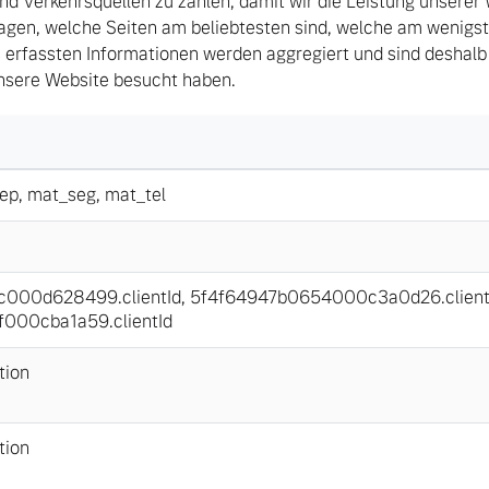
d Verkehrsquellen zu zählen, damit wir die Leistung unserer
agen, welche Seiten am beliebtesten sind, welche am wenigs
 erfassten Informationen werden aggregiert und sind deshalb
unsere Website besucht haben.
ep
,
mat_seg
,
mat_tel
000d628499.clientId
,
5f4f64947b0654000c3a0d26.client
000cba1a59.clientId
tion
tion