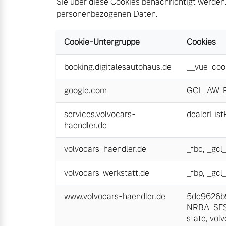
Sie über diese Cookies benachrichtigt werden.
personenbezogenen Daten.
Aktuelle Zubehörangebote
Cookie-Untergruppe
Cookies
Zubehörkatalog
booking.digitalesautohaus.de
__vue-coo
Aktuelle Serviceangebote
google.com
GCL_AW_
Service by Volvo
services.volvocars-
dealerLis
haendler.de
volvocars-haendler.de
_fbc
,
_gcl
volvocars-werkstatt.de
_fbp
,
_gcl
www.volvocars-haendler.de
5dc9626b9
NRBA_SE
state
,
vol