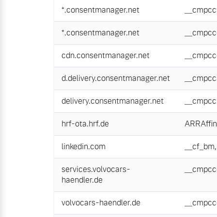
*.consentmanager.net
__cmpcc
*.consentmanager.net
__cmpcc
cdn.consentmanager.net
__cmpcc
d.delivery.consentmanager.net
__cmpcc
delivery.consentmanager.net
__cmpcc
hrf-ota.hrf.de
ARRAffin
linkedin.com
__cf_bm
services.volvocars-
__cmpcc
haendler.de
volvocars-haendler.de
__cmpcc