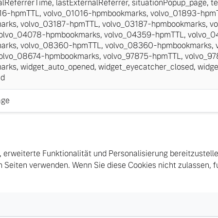
alReferrerTime
,
lastExternalReferrer
,
situationPopup_page
,
te
016-hpmTTL
,
volvo_01016-hpmbookmarks
,
volvo_01893-hpm
arks
,
volvo_03187-hpmTTL
,
volvo_03187-hpmbookmarks
,
vo
olvo_04078-hpmbookmarks
,
volvo_04359-hpmTTL
,
volvo_0
arks
,
volvo_08360-hpmTTL
,
volvo_08360-hpmbookmarks
,
olvo_08674-hpmbookmarks
,
volvo_97875-hpmTTL
,
volvo_97
arks
,
widget_auto_opened
,
widget_eyecatcher_closed
,
widge
id
age
, erweiterte Funktionalität und Personalisierung bereitzustell
 Seiten verwenden. Wenn Sie diese Cookies nicht zulassen, fu