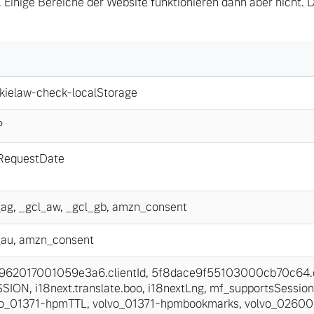
 Einige Bereiche der Website funktionieren dann aber nicht. 
kielaw-check-localStorage
P
tRequestDate
_ag
,
_gcl_aw
,
_gcl_gb
,
amzn_consent
_au
,
amzn_consent
62017001059e3a6.clientId
,
5f8dace9f55103000cb70c64.cl
SSION
,
i18next.translate.boo
,
i18nextLng
,
mf_supportsSession
vo_01371-hpmTTL
,
volvo_01371-hpmbookmarks
,
volvo_0260