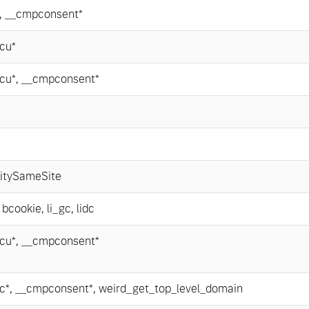
,
__cmpconsent*
cu*
cu*
,
__cmpconsent*
itySameSite
,
bcookie
,
li_gc
,
lidc
cu*
,
__cmpconsent*
c*
,
__cmpconsent*
,
weird_get_top_level_domain