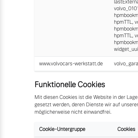
lastExtern
volvo_01
hpmbookm
hpmTTL
,
v
hpmbookm
hpmTTL
,
v
hpmbookm
widget_uu
www.volvocars-werkstatt.de
volvo_gar
Funktionelle Cookies
Mit diesen Cookies ist die Website in der Lage
gesetzt werden, deren Dienste wir auf unseren
möglicherweise nicht einwandfrei.
Cookie-Untergruppe
Cookies