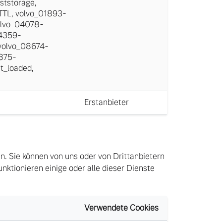
ststorage
,
TTL
,
volvo_01893-
lvo_04078-
4359-
volvo_08674-
875-
t_loaded
,
Erstanbieter
en. Sie können von uns oder von Drittanbietern
nktionieren einige oder alle dieser Dienste
Verwendete Cookies