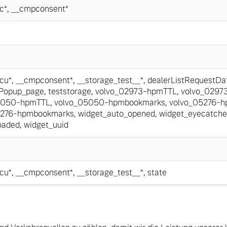
c*
,
__cmpconsent*
cu*
,
__cmpconsent*
,
__storage_test__*
,
dealerListRequestDa
nPopup_page
,
teststorage
,
volvo_02973-hpmTTL
,
volvo_0297
5050-hpmTTL
,
volvo_05050-hpmbookmarks
,
volvo_05276-
5276-hpmbookmarks
,
widget_auto_opened
,
widget_eyecatche
oaded
,
widget_uuid
cu*
,
__cmpconsent*
,
__storage_test__*
,
state