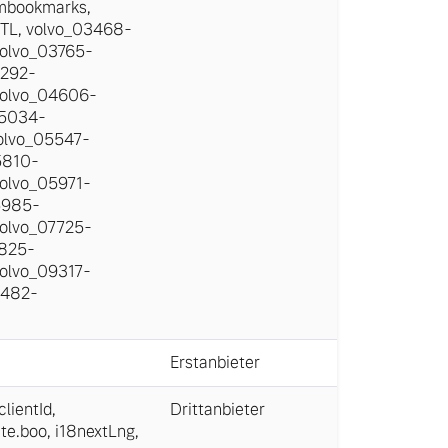
mbookmarks
,
TL
,
volvo_03468-
olvo_03765-
4292-
olvo_04606-
05034-
olvo_05547-
5810-
olvo_05971-
5985-
olvo_07725-
7825-
olvo_09317-
9482-
Erstanbieter
ientId
,
Drittanbieter
ate.boo
,
i18nextLng
,