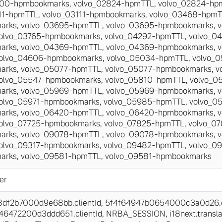
600-hpmbookmarks
,
volvo_02824-hpmTTL
,
volvo_02824-hp
11-hpmTTL
,
volvo_03111-hpmbookmarks
,
volvo_03468-hpmT
arks
,
volvo_03695-hpmTTL
,
volvo_03695-hpmbookmarks
,
v
olvo_03765-hpmbookmarks
,
volvo_04292-hpmTTL
,
volvo_0
arks
,
volvo_04369-hpmTTL
,
volvo_04369-hpmbookmarks
,
v
olvo_04606-hpmbookmarks
,
volvo_05034-hpmTTL
,
volvo_
arks
,
volvo_05077-hpmTTL
,
volvo_05077-hpmbookmarks
,
v
olvo_05547-hpmbookmarks
,
volvo_05810-hpmTTL
,
volvo_0
arks
,
volvo_05969-hpmTTL
,
volvo_05969-hpmbookmarks
,
v
olvo_05971-hpmbookmarks
,
volvo_05985-hpmTTL
,
volvo_0
arks
,
volvo_06420-hpmTTL
,
volvo_06420-hpmbookmarks
,
v
olvo_07725-hpmbookmarks
,
volvo_07825-hpmTTL
,
volvo_0
arks
,
volvo_09078-hpmTTL
,
volvo_09078-hpmbookmarks
,
v
olvo_09317-hpmbookmarks
,
volvo_09482-hpmTTL
,
volvo_0
arks
,
volvo_09581-hpmTTL
,
volvo_09581-hpmbookmarks
er
df2b7000d9e68bb.clientId
,
5f4f64947b0654000c3a0d26.cl
6472200d3ddd651.clientId
,
NRBA_SESSION
,
i18next.transl