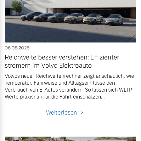
Gebrauchtwagen
Unsere News & Events
Aktuelle Zubehörangebote
06.08.2026
Zubehörkatalog
Reichweite besser verstehen: Effizienter
stromern im Volvo Elektroauto
Aktuelle Serviceangebote
Volvos neuer Reichweitenrechner zeigt anschaulich, wie
Temperatur, Fahrweise und Alltagseinflüsse den
Verbrauch von E-Autos verändern. So lassen sich WLTP-
Service by Volvo
Werte praxisnah für die Fahrt einschätzen...
Weiterlesen