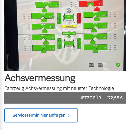
Unsere News & Events
Aktuelle Zubehörangebote
Zubehörkatalog
Aktuelle Serviceangebote
Service by Volvo
Achsvermessung
Fahrzeug Achsvermessung mit neuster Technologie
JETZT FÜR
172,55
€
Servicetermin hier anfragen