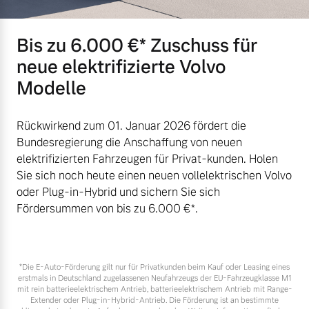
Bis zu 6.000 €⁠* Zuschuss für
neue elektrifizierte Volvo
Modelle
Rückwirkend zum 01. Januar 2026 fördert die
Bundesregierung die Anschaffung von neuen
elektrifizierten Fahrzeugen für Privat-kunden. Holen
Sie sich noch heute einen neuen vollelektrischen Volvo
oder Plug-in-Hybrid und sichern Sie sich
Fördersummen von bis zu 6.000 €⁠*.
*Die E‑Auto-Förderung gilt nur für Privatkunden beim Kauf oder Leasing eines
erstmals in Deutschland zugelassenen Neufahrzeugs der EU-Fahrzeugklasse M1
mit rein batterieelektrischem Antrieb, batterieelektrischem Antrieb mit Range-
Extender oder Plug-in-Hybrid-Antrieb. Die Förderung ist an bestimmte