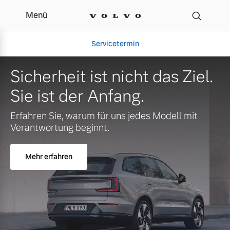
Menü
Servicetermin
Sicherheit ist nicht das Ziel.
Sie ist der Anfang.
Erfahren Sie, warum für uns jedes Modell mit
Verantwortung beginnt.
Mehr erfahren
Aktuelle Zubehörangebote
Über uns
Volvo Gebrauchtwagenbörse
Unser Team