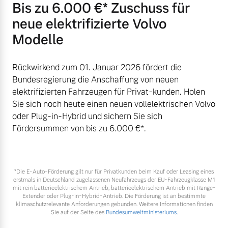
Bis zu 6.000 €⁠* Zuschuss für
neue elektrifizierte Volvo
Modelle
Rückwirkend zum 01. Januar 2026 fördert die
Bundesregierung die Anschaffung von neuen
elektrifizierten Fahrzeugen für Privat-kunden. Holen
Sie sich noch heute einen neuen vollelektrischen Volvo
oder Plug-in-Hybrid und sichern Sie sich
Fördersummen von bis zu 6.000 €⁠*.
*Die E‑Auto-Förderung gilt nur für Privatkunden beim Kauf oder Leasing eines
erstmals in Deutschland zugelassenen Neufahrzeugs der EU-Fahrzeugklasse M1
mit rein batterieelektrischem Antrieb, batterieelektrischem Antrieb mit Range-
Extender oder Plug-in-Hybrid-Antrieb. Die Förderung ist an bestimmte
klimaschutzrelevante Anforderungen gebunden. Weitere Informationen finden
Sie auf der Seite des
Bundesumweltministeriums.