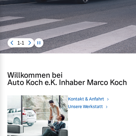
Unsere News & Events
Aktuelle Zubehörangebote
Zubehörkatalog
1-1
Aktuelle Serviceangebote
Service by Volvo
Willkommen bei
Auto Koch e.K. Inhaber Marco Koch
Kontakt & Anfahrt
Unsere Werkstatt