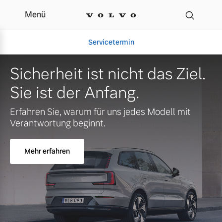
Menü
Ihr Volvo Servicepartner
Servicetermin
Sicherheit ist nicht das Ziel.
Sie ist der Anfang.
Erfahren Sie, warum für uns jedes Modell mit
Verantwortung beginnt.
Mehr erfahren
Aktuelle Zubehörangebote
Über uns
Gebrauchtwagen
Unser Team