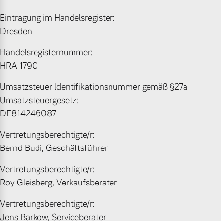
Eintragung im Handelsregister:
Gebrauchtwagen
Unsere News & Events
Dresden
Handelsregisternummer:
Aktuelle Zubehörangebote
HRA 1790
Zubehörkatalog
Umsatzsteuer ldentifikationsnummer gemäß §27a
Umsatzsteuergesetz:
DE814246087
Aktuelle Serviceangebote
Vertretungsberechtigte/r:
Service by Volvo
Bernd Budi, Geschäftsführer
Vertretungsberechtigte/r:
Roy Gleisberg, Verkaufsberater
Vertretungsberechtigte/r:
Jens Barkow, Serviceberater