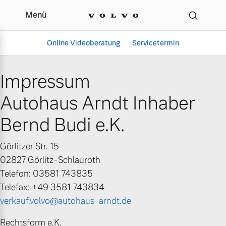
Menü
Impressum | Autohaus Ar
Online Videoberatung
Servicetermin
Impressum
Autohaus Arndt Inhaber
Bernd Budi e.K.
Görlitzer Str. 15
02827 Görlitz-Schlauroth
Aktuelle Zubehörangebote
Über uns
Telefon: 03581 743835
Telefax: +49 3581 743834
verkauf.volvo@autohaus-arndt.de
Volvo Gebrauchtwagenbörse
Unser Team
Rechtsform e.K.