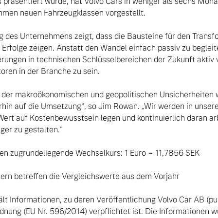
präsentiert wurde, hat Volvo Cars in weniger als sechs Mona
ehmen neuen Fahrzeugklassen vorgestellt.

 Erfolge zeigen. Anstatt den Wandel einfach passiv zu begleiten
ngen in technischen Schlüsselbereichen der Zukunft aktiv v
ren in der Branche zu sein.

rhin auf die Umsetzung“, so Jim Rowan. „Wir werden in unser
Wert auf Kostenbewusstsein legen und kontinuierlich daran ar
ger zu gestalten.“

len zugrundeliegende Wechselkurs: 1 Euro = 11,7856 SEK

rn betreffen die Vergleichswerte aus dem Vorjahr

lt Informationen, zu deren Veröffentlichung Volvo Car AB (p
ung (EU Nr. 596/2014) verpflichtet ist. Die Informationen w