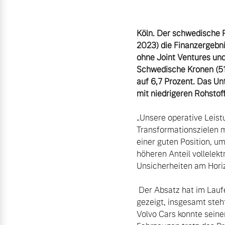
Zubehörkatalog
Köln. Der schwedische 
2023) die Finanzergebni
ohne Joint Ventures und 
Aktuelle Serviceangebote
Schwedische Kronen (517
auf 6,7 Prozent. Das U
Service by Volvo
mit niedrigeren Rohstoff
„Unsere operative Leistu
Transformationszielen m
einer guten Position, um
höheren Anteil vollelek
Unsicherheiten am Horiz
 Der Absatz hat im Laufe des Quartals zugelegt und in den drei Monaten ein solides zweistelliges Wachstum 
gezeigt, insgesamt steh
Volvo Cars konnte seine