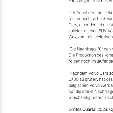
Fahrzeugen trotz des Pre
Der Anteil der rein ele
fast doppelt so hoch wi
Cars, einer der schnell
vollelektrischen SUV Vo
Weg zum rein elektrisch
 Die Nachfrage für den neuen Volvo EX30 ist hoch, die Vorbestellungen haben alle Erwartungen übertroffen. 
Die Produktion des komp
folgen noch im laufende
 Nachdem Volvo Cars schon im Juni angekündigt hatte, weltweit weitere Produktionsstandorte für den Volvo 
EX30 zu prüfen, hat das
belgischen Volvo Werk 
auf die starke Nachfrag
Gleichzeitig unterstreic
Drittes Quartal 2023: O