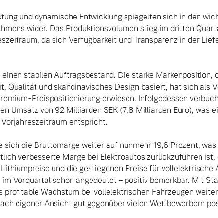
istung und dynamische Entwicklung spiegelten sich in den wich
hmens wider. Das Produktionsvolumen stieg im dritten Quarta
zeitraum, da sich Verfügbarkeit und Transparenz in der Liefer
einen stabilen Auftragsbestand. Die starke Markenposition, di
 Qualität und skandinavisches Design basiert, hat sich als Vor
Premium-Preispositionierung erwiesen. Infolgedessen verbuc
en Umsatz von 92 Milliarden SEK (7,8 Milliarden Euro), was ei
orjahreszeitraum entspricht.

tlich verbesserte Marge bei Elektroautos zurückzuführen ist, 
 Lithiumpreise und die gestiegenen Preise für vollelektrische 
im Vorquartal schon angedeutet – positiv bemerkbar. Mit Star
 profitable Wachstum bei vollelektrischen Fahrzeugen weiter
ch eigener Ansicht gut gegenüber vielen Wettbewerbern posit