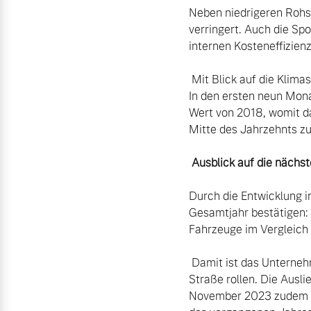
Neben niedrigeren Rohst
verringert. Auch die Sp
internen Kosteneffizienz
 Mit Blick auf die Klimaschutzziele konnte Volvo Cars den CO2-Fußabdruck pro Fahrzeug weiter reduzieren. 
In den ersten neun Mon
Wert von 2018, womit d
Mitte des Jahrzehnts zu 
 Ausblick auf die näch
Durch die Entwicklung i
Gesamtjahr bestätigen: e
Fahrzeuge im Vergleich 
 Damit ist das Unternehmen auch gut für das Jahr 2024 aufgestellt, wenn drei neue Elektroautos auf die 
Straße rollen. Die Ausl
November 2023 zudem de