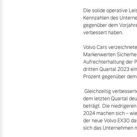
Die solide operative Le
Kennzahlen des Unterne
gegenüber dem Vorjahres
verbessert haben.

Volvo Cars verzeichnete 
Markenwerten Sicherheit,
Aufrechterhaltung der 
dritten Quartal 2023 ein
Prozent gegenüber dem V
 Gleichzeitig verbesserte sich die Bruttomarge weiter auf nunmehr 19,6 Prozent, was auch auf die gegenüber 
dem letzten Quartal deu
beträgt. Die niedrigeren
2024 machen sich – wie 
der neue Volvo EX30 das
sich das Unternehmen na