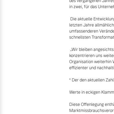
des vergangenen Jahres 
in zwei, für das Untern
 Die aktuelle Entwicklung des Unternehmens zeigt, dass die Bausteine für den Transformationsprozess der 
letzten Jahre allmählich
umfassenderen Veränderu
schnellsten Transformato
 „Wir bleiben angesichts der makroökonomischen und geopolitischen Unsicherheiten wachsam und 
konzentrieren uns weite
Organisation weiterhin 
effizienter und nachhalti
* Der den aktuellen Zah
Werte in eckigen Klamme
Diese Offenlegung enthä
Marktmissbrauchsverordn