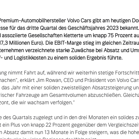
Premium-Automobilhersteller Volvo Cars gibt am heutigen Don
sse für das dritte Quartal des Geschäftsjahres 2023 bekannt.
assoziierte Gesellschaften kletterte um knapp 75 Prozent auf 
,3 Millionen Euro). Die EBIT-Marge stieg im gleichen Zeitra
nternehmen verzeichnete starke Zuwächse bei Absatz und Umsa
- und Logistikkosten zu einem soliden Ergebnis führte.
ng nimmt Fahrt auf, während wir weiterhin stetige Fortschritt
achen“, erklärt Jim Rowan, CEO und Präsident von Volvo Cars.
 das Jahr mit einer soliden zweistelligen Absatzsteigerung un
trischer Fahrzeuge am Gesamtvolumen abzuschließen. Gleichze
ont, die wir wachsam verfolgen.“

t ein Plus von knapp 22 Prozent gegenüber dem Vergleichszeit
n Absatz damit nun 13 Monate in Folge steigern, was die hoh