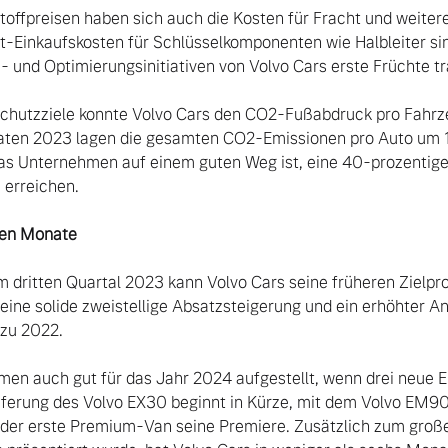
offpreisen haben sich auch die Kosten für Fracht und weiter
ot-Einkaufskosten für Schlüsselkomponenten wie Halbleiter sin
- und Optimierungsinitiativen von Volvo Cars erste Früchte tr
aten 2023 lagen die gesamten CO2-Emissionen pro Auto um 1
as Unternehmen auf einem guten Weg ist, eine 40-prozentige
erreichen.

sten Monate
m dritten Quartal 2023 kann Volvo Cars seine früheren Zielpro
ine solide zweistellige Absatzsteigerung und ein erhöhter Ante
zu 2022.

ieferung des Volvo EX30 beginnt in Kürze, mit dem Volvo EM90 
r erste Premium-Van seine Premiere. Zusätzlich zum großen