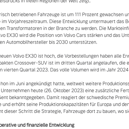
isdrucks in vielen Regionen der Welt zeigt.

ktrisch betriebenen Fahrzeuge ist um 111 Prozent gewachsen un
e im Vorjahreszeitraum. Diese Entwicklung untermauert das B
sten Transformatoren in der Branche zu werden. Die Marktein
lvo EX30 wird die Position von Volvo Cars stärken und das U
en Automobilhersteller bis 2030 unterstützen.

akten Crossover-SUV ist im dritten Quartal angelaufen, die e
n vierten Quartal 2023. Das volle Volumen wird im Jahr 2024 
 Unternehmen heute (26. Oktober 2023) eine zusätzliche Fert
Gent bekanntgegeben. Damit reagiert der schwedische Premiu
e und erhöht seine Produktionskapazitäten für Europa und den 
ht dieser Schritt die Strategie, Fahrzeuge dort zu bauen, wo si
perative und finanzielle Entwicklung