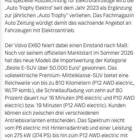
Als spezielle Auszeichnung für Elektrofahrzeuge wird die 
„Auto Trophy Elektro“ seit dem Jahr 2023 als Ergänzung 
zur jährlichen „Auto Trophy“ verliehen. Das Fachmagazin 
Auto Zeitung würdigt damit das wachsende Angebot an 
Fahrzeugen mit Elektroantrieb.

Der Volvo EX60 feiert dabei einen Einstand nach Maß: 
Noch vor seinem offiziellen Marktstart im Sommer 2026 
hat das neue Modell die Importwertung der Kategorie 
„Beste E-SUV über 50.000 Euro“ gewonnen. Das 
vollelektrische Premium-Mittelklasse-SUV bietet eine 
Reichweite von bis zu 810 Kilometern (P12 AWD electric, 
WLTP komb.), die Schnellaufladung von zehn auf 80 
Prozent dauert nur 16 Minuten (P6 electric und P10 AWD 
electric) bzw. 19 Minuten (P12 AWD electric). Kunden 
können sich zwischen drei verschiedenen 
Antriebsvarianten entscheiden. Das Spektrum reicht 
vom P6 electric mit Hinterradantrieb und einer Leistung 
von 275 kW (374 PS) bis hin zum P12 AWD electric mit 