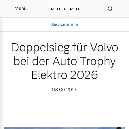
Menü
Doppelsieg für Volvo bei
Servicetermin
Doppelsieg für Volvo
bei der Auto Trophy
Elektro 2026
03.06.2026
Aktuelle Zubehörangebote
Über uns
Gebrauchtwagen
Unser Team