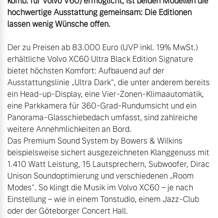
komb. für Volvo V60) ermöglicht, ist beiden Modellen die 
hochwertige Ausstattung gemeinsam: Die Editionen 
lassen wenig Wünsche offen.
Der zu Preisen ab 83.000 Euro (UVP inkl. 19% MwSt.) 
erhältliche Volvo XC60 Ultra Black Edition Signature 
bietet höchsten Komfort: Aufbauend auf der 
Ausstattungslinie „Ultra Dark“, die unter anderem bereits 
ein Head-up-Display, eine Vier-Zonen-Klimaautomatik, 
eine Parkkamera für 360-Grad-Rundumsicht und ein 
Panorama-Glasschiebedach umfasst, sind zahlreiche 
weitere Annehmlichkeiten an Bord.

Das Premium Sound System by Bowers & Wilkins 
beispielsweise sichert ausgezeichneten Klanggenuss mit 
1.410 Watt Leistung, 15 Lautsprechern, Subwoofer, Dirac 
Unison Soundoptimierung und verschiedenen „Room 
Modes“. So klingt die Musik im Volvo XC60 – je nach 
Einstellung – wie in einem Tonstudio, einem Jazz-Club 
oder der Göteborger Concert Hall.
