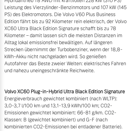
Hybridantrieb T8 AWD mit kraftvollen 228 kW (310 PS) 
Leistung des Vierzylinder-Benzinmotors und 107 kW (145 
PS) des Elektromotors. Die Volvo V60 Plus Business 
Edition fährt bis zu 92 Kilometer rein elektrisch, der Volvo 
XC60 Ultra Black Edition Signature schafft bis zu 78 
Kilometer – damit lassen sich die meisten Distanzen im 
Alltag lokal emissionsfrei bewältigen. Auf längeren 
Strecken übernimmt der Turbobenziner, wenn der 18,8-
kWh-Akku nicht nachgeladen wird. So genießen 
Autofahrer das Beste zweier Welten: elektrisches Fahren 
und nahezu uneingeschränkte Reichweite.

Volvo XC60 Plug-in-Hybrid Ultra Black Edition Signature
Energieverbrauch gewichtet kombiniert (nach WLTP): 
3,0-3,7 l/100 km und 13,1-13,9 kWh/100 km; CO2-
Emissionen gewichtet kombiniert: 66-81 g/km. CO2-
Klassen: B (gewichtet kombiniert) und G-F (nach 
kombinierten CO2-Emissionen bei entladener Batterie). 