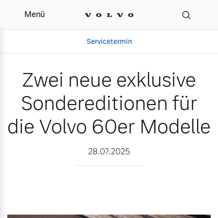
Menü
Zwei neue exklusive Sond
Servicetermin
Zwei neue exklusive
Sondereditionen für
die Volvo 60er Modelle
28.07.2025
Aktuelle Zubehörangebote
Über uns
Gebrauchtwagen
Unser Team