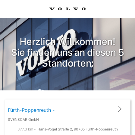
Herzlich Willkommen!
Sie finden uns an diesen 5
Standorten:
Fürth-Poppenreuth -
SVENSCAR GmbH
377,3 km -
Hans-Vogel Straße 2, 90765 Fürth-Poppenreuth