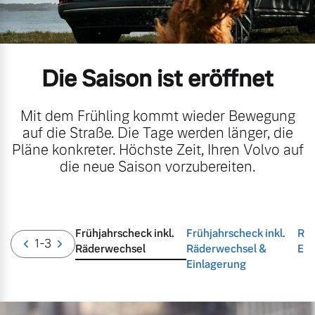
Gebrauchtwagen
Unsere News & Events
Die Saison ist eröffnet
Aktuelle Zubehörangebote
Zubehörkatalog
Mit dem Frühling kommt wieder Bewegung
auf die Straße. Die Tage werden länger, die
Pläne konkreter. Höchste Zeit, Ihren Volvo auf
die neue Saison vorzubereiten.
Aktuelle Serviceangebote
Service by Volvo
Frühjahrscheck inkl.
Frühjahrscheck inkl.
Räd
1
-3
Räderwechsel
Räderwechsel &
Ein
Einlagerung