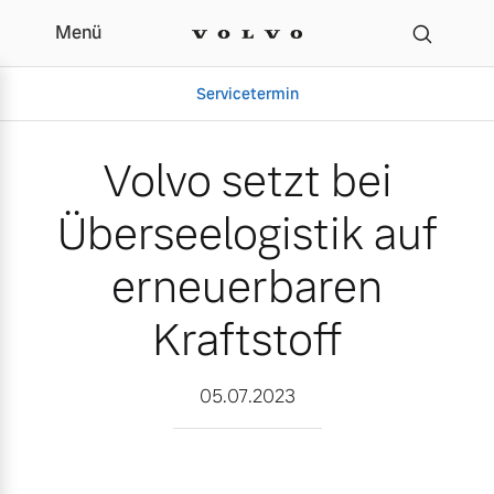
Menü
Volvo setzt bei Überseelo
Servicetermin
Volvo setzt bei
Überseelogistik auf
erneuerbaren
Kraftstoff
Aktuelle Zubehörangebote
Über uns
05.07.2023
Volvo Gebrauchtwagenbörse
Unser Team