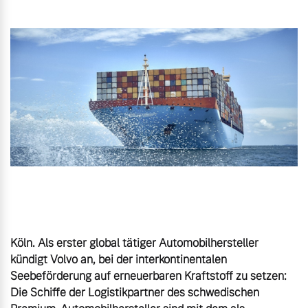
Gebrauchtwagen
Unsere News & Events
Aktuelle Zubehörangebote
Zubehörkatalog
Aktuelle Serviceangebote
Service by Volvo
Köln. Als erster global tätiger Automobilhersteller 
kündigt Volvo an, bei der interkontinentalen 
Seebeförderung auf erneuerbaren Kraftstoff zu setzen: 
Die Schiffe der Logistikpartner des schwedischen 