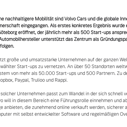
e nachhaltigere Mobilität sind Volvo Cars und die globale Inn
tnerschaft eingegangen. Als erstes konkretes Ergebnis wurde e
öteborg eröffnet, der jährlich mehr als 500 Start-ups ansprec
tomobilhersteller unterstützt das Zentrum als Gründungspart
 folgen.
ützt große und umsatzstarke Unternehmen auf der ganzen Welt 
wählter Start-ups zu vernetzen. An über 50 Standorten weltwe
tem von mehr als 50.000 Start-ups und 500 Partnern. Zu de
pbox, Paypal, Trulioo und Rappi.

vo will in diesem Bereich eine Führungsrolle einnehmen und a
e anbieten, die zunehmend online verkauft werden, sicherer al
uter mit selbst entwickelter Software und regelmäßigen Ove