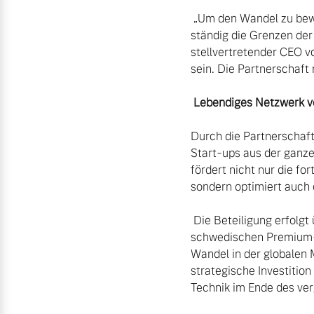
 „Um den Wandel zu bewältigen, den wir zur Verwirklichung unserer ehrgeizigen Ziele brauchen, müssen wir 
ständig die Grenzen der
stellvertretender CEO v
sein. Die Partnerschaft 
Lebendiges Netzwerk v
Durch die Partnerschaft
Start-ups aus der ganze
fördert nicht nur die f
sondern optimiert auch 
 Die Beteiligung erfolgt über den hauseigenen Volvo Cars Tech Fund: Der Risikokapital-Arm des 
schwedischen Premium-Au
Wandel in der globalen 
strategische Investitio
Technik im Ende des ver