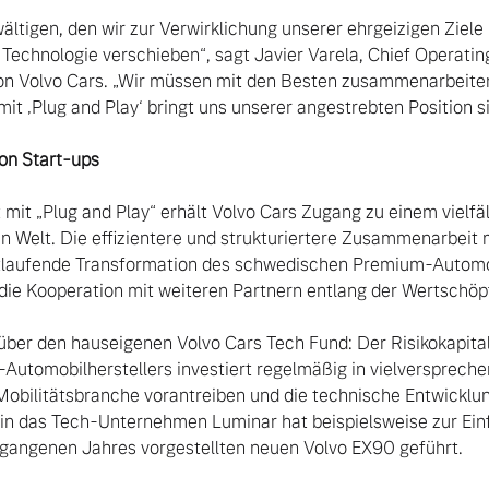
 Technologie verschieben“, sagt Javier Varela, Chief Operating
on Volvo Cars. „Wir müssen mit den Besten zusammenarbeiten,
mit ‚Plug and Play‘ bringt uns unserer angestrebten Position si
on Start-ups
 mit „Plug and Play“ erhält Volvo Cars Zugang zu einem vielfä
n Welt. Die effizientere und strukturiertere Zusammenarbeit m
ortlaufende Transformation des schwedischen Premium-Automobi
die Kooperation mit weiteren Partnern entlang der Wertschöpf
tomobilherstellers investiert regelmäßig in vielversprechen
Mobilitätsbranche vorantreiben und die technische Entwicklun
n in das Tech-Unternehmen Luminar hat beispielsweise zur Ein
gangenen Jahres vorgestellten neuen Volvo EX90 geführt.
