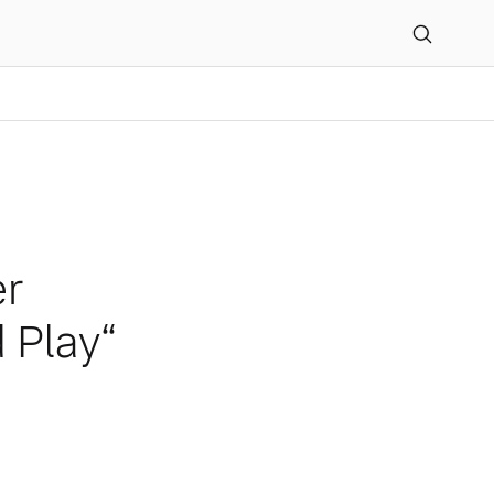
„Plug and Play“
er
 Play“