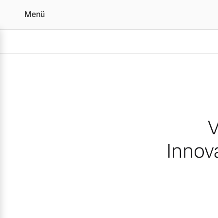
Menü
Volvo Cars wird Partner 
V
Innov