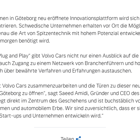
men in Göteborg neu eröffnete Innovationsplattform wird sich 
ntrieren. Schwedische Unternehmen erhalten vor Ort die Möglic
enau die Art von Spitzentechnik mit hohem Potenzial entwickel
orgen benötigt wird.

lug and Play“ gibt Volvo Cars nicht nur einen Ausblick auf die
 auch Zugang zu einem Netzwerk von Branchenführern und ho
ch über bewährte Verfahren und Erfahrungen austauschen.

it Volvo Cars zusammenzuarbeiten und die Türen zu dieser neu
 Göteborg zu öffnen“, sagt Saeed Amidi, Gründer und CEO des
iegt direkt im Zentrum des Geschehens und ist buchstäblich vo
men und automobilem Erbe. Wir sind zuversichtlich, dass er s
 Start-ups und Unternehmen entwickeln wird.“
Teilen
<