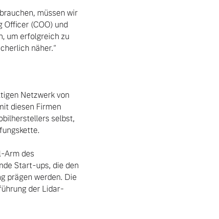
 Officer (COO) und 
 um erfolgreich zu 
cherlich näher.“

ltigen Netzwerk von 
it diesen Firmen 
lherstellers selbst, 
ungskette.

de Start-ups, die den 
g prägen werden. Die 
führung der Lidar-