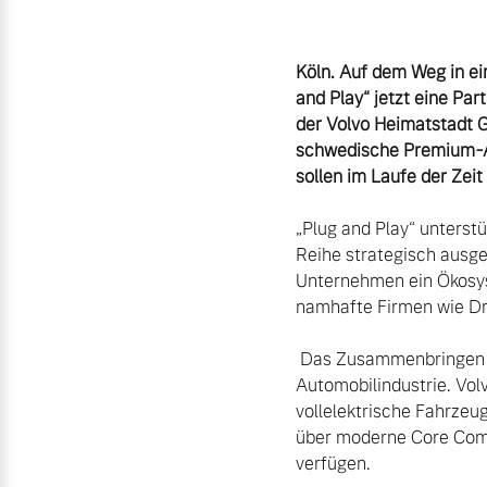
Aktuelle Zubehörangebote
Köln. Auf dem Weg in ein
and Play“ jetzt eine Par
Zubehörkatalog
der Volvo Heimatstadt G
schwedische Premium-Au
sollen im Laufe der Zeit
Aktuelle Serviceangebote
„Plug and Play“ unterst
Service by Volvo
Reihe strategisch ausge
Unternehmen ein Ökosys
namhafte Firmen wie Dro
 Das Zusammenbringen solcher Unternehmen passt zum Wandel in der sich schnell verändernden 
Automobilindustrie. Vol
vollelektrische Fahrzeug
über moderne Core Comp
verfügen.
