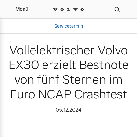
Menü
Vollelektrischer Volvo E
Servicetermin
Vollelektrischer Volvo
EX30 erzielt Bestnote
von fünf Sternen im
Euro NCAP Crashtest
Aktuelle Zubehörangebote
Über uns
05.12.2024
Volvo Gebrauchtwagenbörse
Unser Team