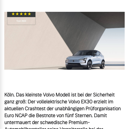
Gebrauchtwagen
Unsere News & Events
Aktuelle Zubehörangebote
Zubehörkatalog
Aktuelle Serviceangebote
Service by Volvo
Köln. Das kleinste Volvo Modell ist bei der Sicherheit 
ganz groß: Der vollelektrische Volvo EX30 erzielt im 
aktuellen Crashtest der unabhängigen Prüforganisation 
Euro NCAP die Bestnote von fünf Sternen. Damit 
untermauert der schwedische Premium-