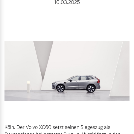
10.03.2025
Gebrauchtwagen
Unsere News & Events
Aktuelle Zubehörangebote
Zubehörkatalog
Aktuelle Serviceangebote
Service by Volvo
Köln. Der Volvo XC60 setzt seinen Siegeszug als 