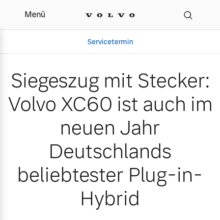
Menü
Siegeszug mit Stecker: 
Servicetermin
Siegeszug mit Stecker:
Volvo XC60 ist auch im
neuen Jahr
Deutschlands
beliebtester Plug-in-
Aktuelle Zubehörangebote
Über uns
Hybrid
Volvo Gebrauchtwagenbörse
Unser Team