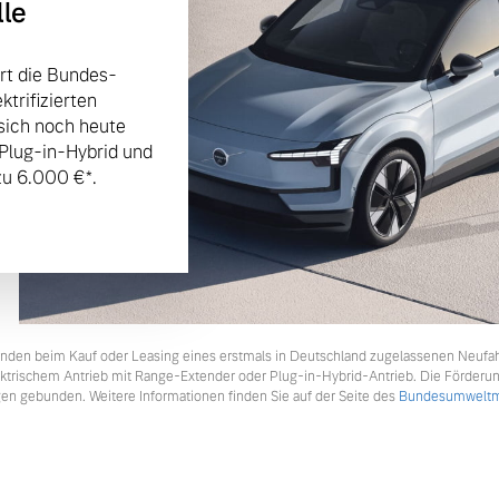
lle
rt die Bundes-
trifizierten
sich noch heute
 Plug-in-Hybrid und
u 6.000 €⁠*.
tkunden beim Kauf oder Leasing eines erstmals in Deutschland zugelassenen Neufa
lektrischem Antrieb mit Range-Extender oder Plug-in-Hybrid-Antrieb. Die Förderu
en gebunden. Weitere Informationen finden Sie auf der Seite des
Bundesumweltmi