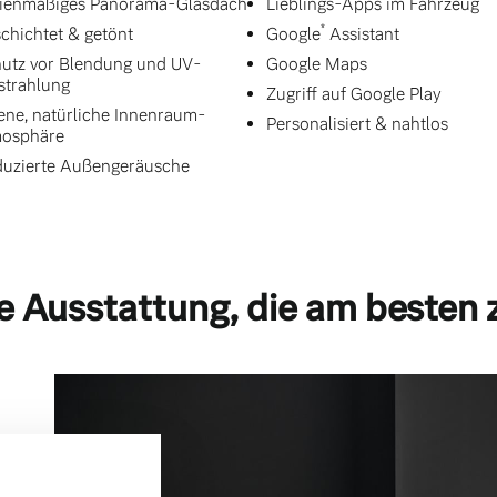
ienmäßiges Panorama-Glasdach
Lieblings-Apps im Fahrzeug
*
chichtet & getönt
Google
Assistant
utz vor Blendung und UV-
Google Maps
strahlung
Zugriff auf Google Play
ene, natürliche Innenraum-
Personalisiert & nahtlos
mosphäre
uzierte Außengeräusche
e Ausstattung, die am besten 