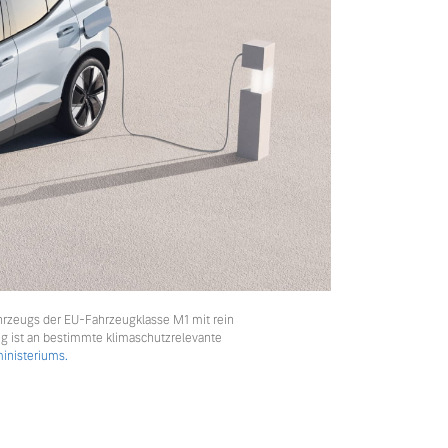
hrzeugs der EU-Fahrzeugklasse M1 mit rein
ng ist an bestimmte klimaschutzrelevante
nisteriums.