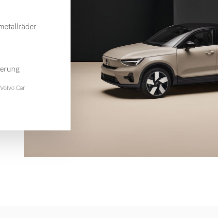
etallräder
ierung
Volvo Car