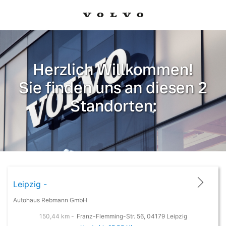
Herzlich Willkommen!
Sie finden uns an diesen 2
Standorten:
Leipzig -
Autohaus Rebmann GmbH
150,44 km -
Franz-Flemming-Str. 56, 04179 Leipzig