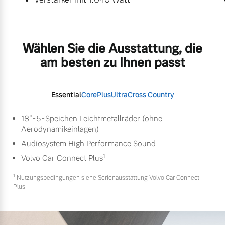
Wählen Sie die Ausstattung, die
am besten zu Ihnen passt
Essential
Core
Plus
Ultra
Cross Country
18"-5-Speichen Leichtmetallräder (ohne
Aerodynamikeinlagen)
Audiosystem High Performance Sound
1
Volvo Car Connect Plus
1
Nutzungsbedingungen siehe Serienausstattung Volvo Car Connect
Plus