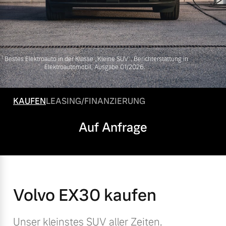
Karriere
Aktuelle Zubehörangebote
Unsere News & Events
Zubehörkatalog
1
Bestes Elektroauto in der Klasse „Kleine SUV". Berichterstattung in
Elektroautomobil, Ausgabe 01/2026.
Aktuelle Serviceangebote
KAUFEN
LEASING/FINANZIERUNG
Service by Volvo
Auf Anfrage
Volvo EX30 kaufen
Unser kleinstes SUV aller Zeiten.