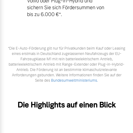
Volvo oder Plug-in-Hybrid und
sichern Sie sich Fördersummen von
bis zu 6.000 €⁠*.
*Die E‑Auto-Förderung gilt nur für Privatkunden beim Kauf oder Leasing
eines erstmals in Deutschland zugelassenen Neufahrzeugs der EU-
Fahrzeugklasse M1 mit rein batterieelektrischem Antrieb,
batterieelektrischem Antrieb mit Range-Extender oder Plug-in-Hybrid-
Antrieb. Die Förderung ist an bestimmte klimaschutzrelevante
Anforderungen gebunden. Weitere Informationen finden Sie auf der
Seite des
Bundesumweltministeriums.
Die Highlights auf einen Blick