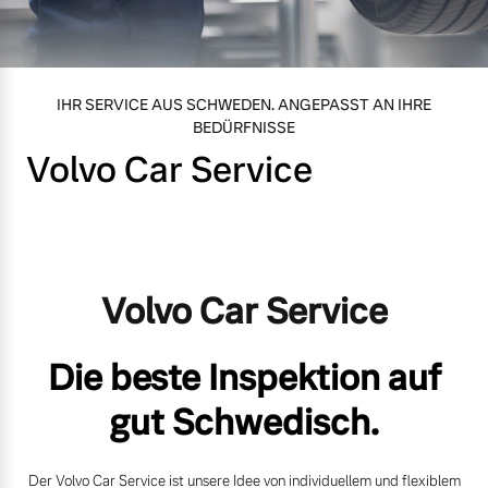
Gebrauchtwagen
Unsere News & Events
IHR SERVICE AUS SCHWEDEN. ANGEPASST AN IHRE
Aktuelle Zubehörangebote
BEDÜRFNISSE
Volvo Car Service
Zubehörkatalog
Aktuelle Serviceangebote
Volvo Car Service
Service by Volvo
Die beste Inspektion auf
gut Schwedisch.
Der Volvo Car Service ist unsere Idee von individuellem und flexiblem