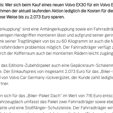
tis: Wer sich beim Kauf eines neuen Volvo EX30 für ein Volvo 
hmen der aktuell laufenden Aktion lediglich die Kosten für di
ese Weise bis zu 2.073 Euro sparen.
rkupplung“ sind eine Anhängerkupplung sowie ein Fahrradträg
 wenigen Handgriffen montieren lässt und aufgrund seiner ger
ank seiner Tragfähigkeit von bis zu 60 Kilogramm ist auch die
rofahrrädern problemlos möglich. Der Fahrradträger verfügt 
ch der Kofferraum auch bei montierten Rädern leicht zugängli
 das Editions-Zubehörpaket auch eine Gepäckraum-Schalenma
. Der Einkaufspreis von insgesamt 2.073 Euro für das „Biker-
von Volvo Car Germany rückvergütet, der Kunde zahlt ledigli
ner.

n sich für das „Biker-Paket Dach“ im Wert von 716 Euro ents
hrzeugdach umfasst das Paket zwei Fahrradträger sowie eben
 und eine Stoßfänger-Schutzleiste. Der Fahrradträger wird 