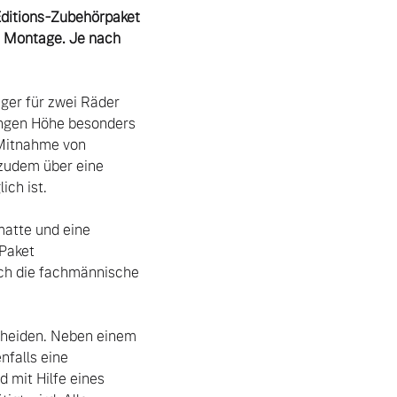
Editions-Zubehörpaket 
e Montage. Je nach 
er für zwei Räder 
ingen Höhe besonders 
 Mitnahme von 
zudem über eine 
ch ist.

tte und eine 
Paket 
ch die fachmännische 
cheiden. Neben einem 
falls eine 
mit Hilfe eines 