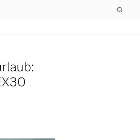
ket für den Volvo EX30
urlaub:
 EX30