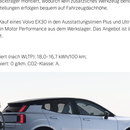
ckträger montiert, wodurch kein zusätzliches Werkzeug benöti
stellungen erfolgen bequem auf Fahrzeugdachhöhe.

 Kauf eines Volvo EX30 in den Ausstattungslinien Plus und Ultr
 Motor Performance aus dem Werkslager. Das Angebot ist limi
.

ert (nach WLTP): 18,0-16,7 kWh/100 km;

ert: 0 g/km. CO2-Klasse: A.