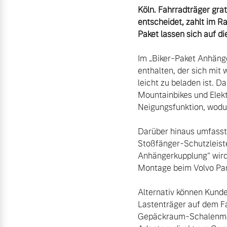
Köln. Fahrradträger gra
entscheidet, zahlt im Ra
Aktuelle Zubehörangebote
Paket lassen sich auf di
Zubehörkatalog
Im „Biker-Paket Anhänge
enthalten, der sich mit
leicht zu beladen ist. D
Aktuelle Serviceangebote
Mountainbikes und Elekt
Neigungsfunktion, wodur
Service by Volvo
Darüber hinaus umfasst
Stoßfänger-Schutzleiste
Anhängerkupplung“ wird 
Montage beim Volvo Part
Alternativ können Kunde
Lastenträger auf dem Fa
Gepäckraum-Schalenmatte