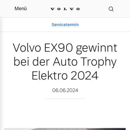
Menü
Volvo EX90 gewinnt bei 
Servicetermin
Volvo EX90 gewinnt
bei der Auto Trophy
Elektro 2024
06.06.2024
Aktuelle Zubehörangebote
Über uns
Gebrauchtwagen
Unser Team