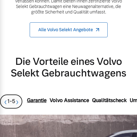
verlassen können. Damit bieten Ihnen zertifizierte Volvo
Selekt Gebrauchtwagen eine Neuwagenalternative, die
Gebrauchtwagen
Karriere
größte Sicherheit und Qualität umfasst.
Kooperationspartner
Alle Volvo Selekt Angebote
Aktuelle Zubehörangebote
Unsere News & Events
Zubehörkatalog
Die Vorteile eines Volvo
Selekt Gebrauchtwagens
Aktuelle Serviceangebote
Service by Volvo
‹
›
Garantie
Volvo Assistance
Qualitätscheck
Um
1
-
5