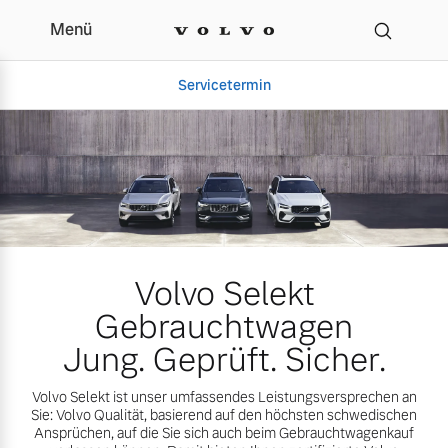
Menü
Jetzt Volvo Gebrauchtw
Servicetermin
Volvo Selekt
Gebrauchtwagen
Aktuelle Zubehörangebote
Über uns
Jung. Geprüft. Sicher.
Volvo Selekt ist unser umfassendes Leistungsversprechen an
Sie: Volvo Qualität, basierend auf den höchsten schwedischen
Ansprüchen, auf die Sie sich auch beim Gebrauchtwagenkauf
Volvo Gebrauchtwagenbörse
Unser Team