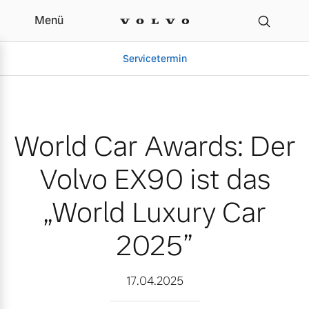
Menü
World Car Awards: Der V
Servicetermin
World Car Awards: Der
Volvo EX90 ist das
„World Luxury Car
2025”
Aktuelle Zubehörangebote
Über uns
17.04.2025
Gebrauchtwagen
Unser Team