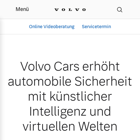
Menü
Volvo Cars erhöht automob
Online Videoberatung
Servicetermin
Volvo Cars erhöht
automobile Sicherheit
mit künstlicher
Intelligenz und
Aktuelle Zubehörangebote
Über uns
virtuellen Welten
Gebrauchtwagen
Unser Team